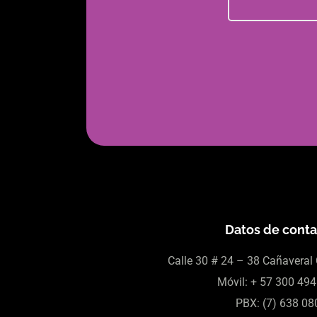
Datos de cont
Calle 30
# 24 – 38 Cañaveral 
Móvil:
+ 57
300 494
PBX: (7)
638 08