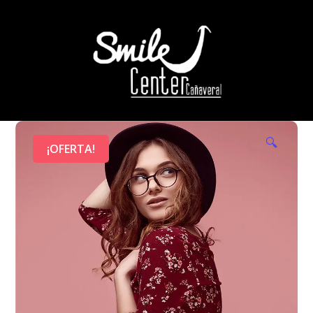
🔍
¡OFERTA!