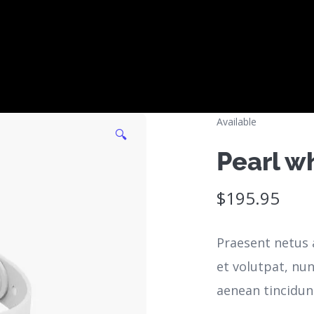
Available
🔍
Pearl w
$
195.95
Praesent netus 
et volutpat, nu
aenean tincidunt