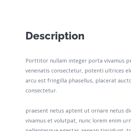
Description
Porttitor nullam integer porta vivamus p
venenatis consectetur, potenti ultrices 
arcu est fringilla phasellus, placerat aucto
consectetur.
praesent netus aptent ut ornare netus d
vivamus et volutpat, nunc lorem enim ur
pellentesque egestas aenean tincidunt, to