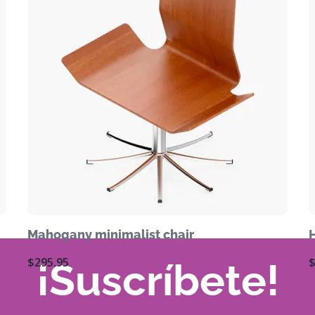
Mahogany minimalist chair
$
295.95
¡Suscríbete!