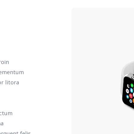
roin
elementum
r litora
ictum
na
rquent felis