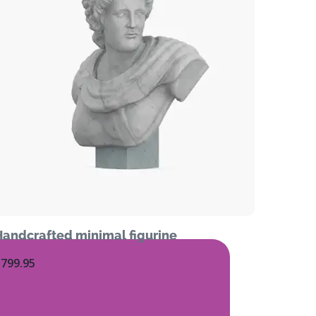
Handcrafted minimal figurine
$
799.95