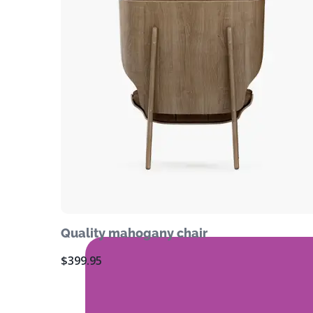
Quality mahogany chair
$
399.95